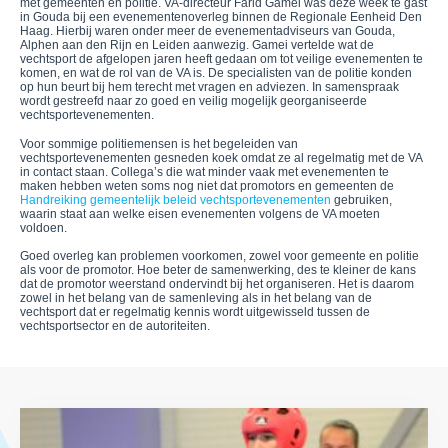
met gemeenten en politie. VA-directeur Farid Gamei was deze week te gast
in Gouda bij een evenementenoverleg binnen de Regionale Eenheid Den
Haag. Hierbij waren onder meer de evenementadviseurs van Gouda,
Alphen aan den Rijn en Leiden aanwezig. Gamei vertelde wat de
vechtsport de afgelopen jaren heeft gedaan om tot veilige evenementen te
komen, en wat de rol van de VA is. De specialisten van de politie konden
op hun beurt bij hem terecht met vragen en adviezen. In samenspraak
wordt gestreefd naar zo goed en veilig mogelijk georganiseerde
vechtsportevenementen.
Voor sommige politiemensen is het begeleiden van
vechtsportevenementen gesneden koek omdat ze al regelmatig met de VA
in contact staan. Collega’s die wat minder vaak met evenementen te
maken hebben weten soms nog niet dat promotors en gemeenten de
Handreiking gemeentelijk beleid vechtsportevenementen
gebruiken,
waarin staat aan welke eisen evenementen volgens de VA moeten
voldoen.
Goed overleg kan problemen voorkomen, zowel voor gemeente en politie
als voor de promotor. Hoe beter de samenwerking, des te kleiner de kans
dat de promotor weerstand ondervindt bij het organiseren. Het is daarom
zowel in het belang van de samenleving als in het belang van de
vechtsport dat er regelmatig kennis wordt uitgewisseld tussen de
vechtsportsector en de autoriteiten.