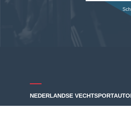
Schr
NEDERLANDSE VECHTSPORTAUTOR
De Nederlandse Vechtsportautoriteit is een lande
voor de full contact vechtsportsector. De Vechtspor
specifiek op het reguleren van kickboksen, thaib