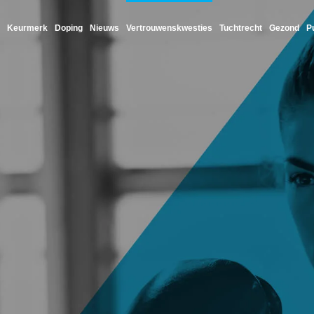
Keurmerk
Doping
Nieuws
Vertrouwenskwesties
Tuchtrecht
Gezond
P