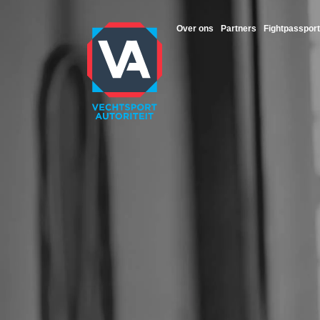
Over ons
Partners
Fightpassport