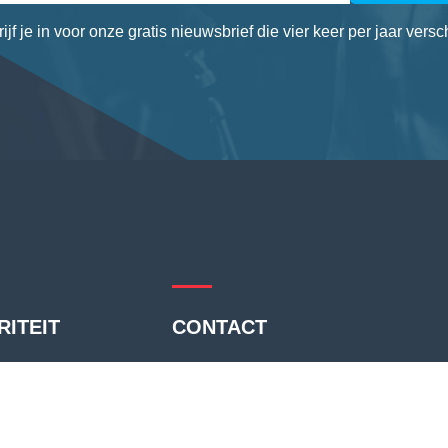
ijf je in voor onze gratis nieuwsbrief die vier keer per jaar versch
ITEIT
CONTACT
lijke toezichthouder
Nederlandse Vechtsportautoriteit
tautoriteit richt zich
Amstel 1, 1011 PN Amsterdam
oksen en mixed martial
Postbus 59680, 1040 LD Amsterdam