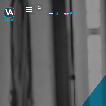
NL
ENG