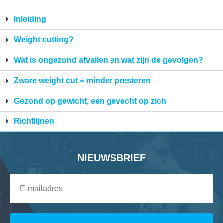
Inleiding
Weight cutting?
Wat is ongezond afvallen en wat zijn de gevolgen?
Zware weight cut = minder presteren
Gezond op gewicht, een gevecht op zich
Richtlijnen
NIEUWSBRIEF