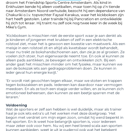
droom het Friendship Sports Centre Amsterdam. Als kind in
Enkhuizen kende hij alleen voetballen, maar toen hij op z’n tiende
naar Amsterdam Noord verhuisde, bezocht hij een dependance van
Chakuriki o.l.v. topvechter Faysal Karakus, waar het kickboksen zijn
hart heeft gestolen. Later trainde hij bij Pancration en ontwikkelde
hij zich tot leraar. Hij traint nu zelf ook nog twee keer in de week bij
Mike’s Gym.
‘Kickboksen is misschien niet de eerste sport waar je aan denkt als
je kinderen of jongeren met krukken of zelf in een elektrische
rolstoel ziet, maar het is gewoon een kwestie van maatwerk. Als een
meisje in een rolstoel zit en altijd als kwetsbaar wordt behandelt,
maar nu trekt ze bokshandschoenen aan, dan zie je ze al groeien. Ze
voelen zich stoer, hun eigenwaarde neemt toe. En ook al kunnen ze
alleen pads aantikken, ze bewegen en ontwikkelen zich. Bij een
ander gaat het misschien minder om het fysieke, maar kunnen we
aan de bokszak iets aan gedragsproblemen doen. Ze kunnen in
ieder geval hun energie kwijt.’
‘Er wordt niet gevochten tegen elkaar, maar we stoten en trappen
tegen bokszakken en pads. Iedereen kan daardoor naar vermogen
meedoen. En als ze toch een stapje verder willen, en ze kunnen zich
emotioneel beheersen, dan kunnen ze een beetje sparren met de
leraren.’
Voldoening
Wat de sporters er zelf aan hebben is wel duidelijk, maar als trainer
haal je ook iets extra’s uit het werken met deze doelgroep. ‘Het
begon met verdriet om mijn eigen zoon, omdat hij werd beperkt in
het sporten. En ik weet hoe belangrijk sporten is, voor iedereen
maar zeker ook voor hem. Nu wij een heel breed scala aan sporten
kunnen aanbieden, weet je uit je ouderrol ook wat het betekent