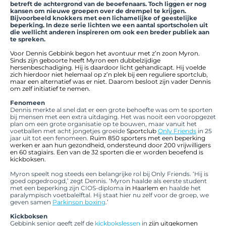
betreft de achtergrond van de beoefenaars. Toch liggen er nog
kansen om nieuwe groepen over de drempel te krijgen.
Bijvoorbeeld knokkers met een lichamelijke of geestelijke
beperking. In deze serie lichten we een aantal sportscholen uit
die wellicht anderen inspireren om ook een breder publiek aan
te spreken.
Voor Dennis Gebbink begon het avontuur met z’n zoon Myron.
Sinds zijn geboorte heeft Myron een dubbelzijdige
hersenbeschadiging. Hij is daardoor licht gehandicapt. Hij voelde
zich hierdoor niet helemaal op z’n plek bij een reguliere sportclub,
maar een alternatief was er niet. Daarom besloot zijn vader Dennis
om zelf initiatief te nemen.
Fenomeen
Dennis merkte al snel dat er een grote behoefte was om te sporten
bij mensen met een extra uitdaging. Het was nooit een vooropgezet
plan om een grote organisatie op te bouwen, maar vanuit het
voetballen met acht jongetjes groeide
Sportclub
Only Friends
in 25
jaar uit tot een fenomeen.
Ruim 850 sporters met een beperking
werken er aan hun gezondheid, ondersteund door 200 vrijwilligers
en 60 stagiairs. Een van de 32 sporten die er worden beoefend is
kickboksen.
Myron speelt nog steeds een belangrijke rol bij Only Friends. ‘Hij is
goed opgedroogd,’ zegt Dennis. ‘Myron haalde als eerste student
met een beperking zijn CIOS-diploma
in Haarlem e
n haalde het
paralympisch voetbalelftal. Hij staat hier nu zelf voor de groep, we
geven samen
Parkinson boxing
.’
Kickboksen
Gebbink senior geeft zelf de
kickbokslessen
in
zijn uitgekomen