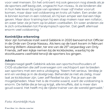
voor veel mensen. En het ontroert mij ook gewoon nog steeds als je
de sporters zelf bezig ziet, ongeacht hun niveau. Ik zie kinderen die
in hun hele leven bij wijze van spreken maar vijf meter vooruit
komen, maar daar wel voldoening en trots uit halen. Een ander zie
ik binnen komen in een rolstoel, en hij kan amper een bal een tikje
geven. Maar door training kan hij een stap maken naar een rollator,
en weer later zie je hem op krukken voetballen. En weer anderen zie
ik zich ontwikkelen tot Paralympisch sporter. Dat geeft allemaal
enorm veel voldoening. ‘
Koninklijke erkenning
Voor zijn tomeloze inzet werd Gebbink in 2020 benoemd tot
Officier
in de Orde van Oranje Nassau.
Als kers op de taart kwam in februari
e
koning Willem-Alexander, ter ere van de 25
verjaardag van Only
Friends, zelf een kijkje nemen bij de kickboksles, waarbij hij de
stootkussens vasthield terwijl de sporters los gingen.
Advies
Desgevraagd geeft Gebbink advies aan sportschoolhouders of
CIOS-studenten die zelf overwegen om vechtsport aan te bieden
aan sporters met een extra uitdaging. ‘Neem het serieus. Verdiep je
erin en verdiep je in de doelgroep. Behandel ze niet als zielig, maar
laat ze kickbokser zijn. Leer zelf flexibel te zijn. Pas je aan aan de
mogelijkheden. Maar het is de moeite waard, want de voldoening is
enorm. De liefde die je terug krijgt, alle knuffels, dat is meer dan
goud waard. Het heeft mij de rijkste trainer van de wereld gemaakt.’
Foto: Koninklijk Huis
Eerder in deze serie: