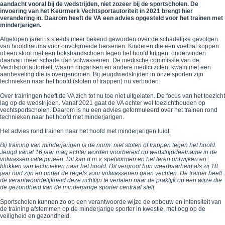
aandacht vooral bij de wedstrijden, niet zozeer bij de sportscholen. De
invoering van het Keurmerk Vechtsportautoriteit in 2021 brengt hier
verandering in. Daarom heeft de VA een advies opgesteld voor het trainen met
minderjarigen.
Afgelopen jaren is steeds meer bekend geworden over de schadelijke gevolgen
van hoofdtrauma voor onvolgroeide hersenen. Kinderen die een voetbal koppen
of een stoot met een bokshandschoen tegen het hoofd krijgen, ondervinden
daarvan meer schade dan volwassenen. De medische commissie van de
Vechtsportautoriteit, waarin ringartsen en andere medici zitten, kwam met een
aanbeveling die is overgenomen. Bij jeugdwedstrijden in onze sporten zijn
technieken naar het hoofd (stoten of trappen) nu verboden.
Over trainingen heeft de VA zich tot nu toe niet uitgelaten. De focus van het toezicht
lag op de wedstrijden. Vanaf 2021 gaat de VA echter wel toezichthouden op
vechtsportscholen. Daarom is nu een advies geformuleerd over het trainen rond
technieken naar het hoofd met minderjarigen.
Het advies rond trainen naar het hoofd met minderjarigen luidt:
Bij training van minderjarigen is de norm: niet stoten of trappen tegen het hoofd.
Jeugd vanaf 16 jaar mag echter worden voorbereid op wedstrijddeelname in de
volwassen categorieën. Dit kan d.m.v. spelvormen en het leren ontwijken en
blokken van technieken naar het hoofd. Dit vergroot hun weerbaarheid als zij 18
jaar oud zijn en onder de regels voor volwassenen gaan vechten. De trainer heeft
de verantwoordelijkheid deze richtlijn te vertalen naar de praktijk op een wijze die
de gezondheid van de minderjarige sporter centraal stelt.
Sportscholen kunnen zo op een verantwoorde wijze de opbouw en intensiteit van
de training afstemmen op de minderjarige sporter in kwestie, met oog op de
veiligheid en gezondheid.