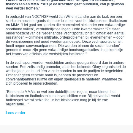
Landré over een nieuwe organisatie voor de sporten kickboksen,
thaiboksen en MMA. “Als je de krachten gaat bundelen, kan je gewoon
veel verder komen.”
In opdracht van NOC*NSF werkt Jan Willem Landré aan de taak om een
sterke en hechte organisatie neer te zetten voor het kickboksen, thaiboksen
en MMA. “Het gaat om sporten die momenteel niet onder een volwaardige
sportbond vallen”, verduidelijkt de ingehuurde kwartiermaker. “Ze staan
onder toezicht van de Nederlandse Vechtsportautoriteit, omdat een aantal
misstanden – criminele infiltratie, ordeproblemen bij evenementen – door
de versnippering niet goed werden aangepakt. Deze vechtsportautoriteit
heeft negen convenantpartners. Die worden binnen de sector ‘bonden’
genoemd, maar zijn geen volwaardige bondsorganisaties. In de kern zijn
het teams van officials, die wedstrijden faciliteren.”
In de vechtsport worden wedstrijden anders georganiseerd dan in andere
sporten. Een zelfstandig promotor, zoals het bekende Glory, organiseert de
wedstrijden, en huurt één van de bonden in om de partijen te begeleiden.
Omdat er geen centrale bond is, hebben de promotors en
convenantpartners ruimte om eigen spelregels te hanteren, waarmee ze
zich proberen te onderscheiden.
“Binnen de MMA is er wel één duidelijke set regels, maar binnen het
kickboksen en thaiboksen komen verschillen voor. Bij het voetbal werkt
buitenspel overal hetzelfde. In het kickboksen mag je bij de ene
organisatie…”
Lees verder.